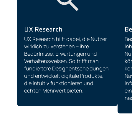
UX Research
Be
UX Research hilft dabei, die Nutzer
Bed
wirklich zu verstehen – ihre
In
Bedürfnisse, Erwartungen und
Nut
Verhaltensweisen. So trifft man
kö
fundiertere Designentscheidungen
ko
und entwickelt digitale Produkte,
Na
die intuitiv funktionieren und
In
echten Mehrwert bieten.
ein
na