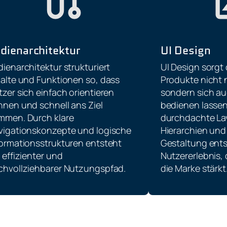
dienarchitektur
UI Design
ienarchitektur strukturiert
UI Design sorgt 
halte und Funktionen so, dass
Produkte nicht 
zer sich einfach orientieren
sondern sich auc
nnen und schnell ans Ziel
bedienen lassen
mmen. Durch klare
durchdachte Lay
vigationskonzepte und logische
Hierarchien und
formationsstrukturen entsteht
Gestaltung ents
 effizienter und
Nutzererlebnis,
chvollziehbarer Nutzungspfad.
die Marke stärkt