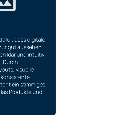
dafür, dass digitale
nur gut aussehen,
h klar und intuitiv
. Durch
outs, visuelle
 konsistente
teht ein stimmiges
 das Produkte und
.